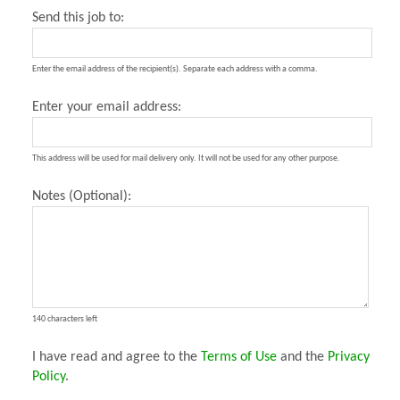
Send this job to:
Enter the email address of the recipient(s). Separate each address with a comma.
Enter your email address:
This address will be used for mail delivery only. It will not be used for any other purpose.
Notes (Optional):
140 characters left
I have read and agree to the
Terms of Use
and the
Privacy
Policy
.