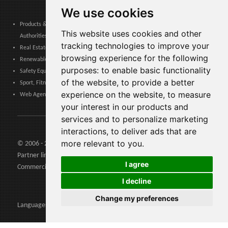
We use cookies
Products & Services for Communities, Public Administration & Local
This website uses cookies and other
Authorities
tracking technologies to improve your
Real Estate, Finance, Legal, Accounting & Insurance
browsing experience for the following
Renewable Energy, Photovoltaics, Environment, Air, HVAC & Heating
purposes:
to enable basic functionality
Safety Equipment, Work Uniforms, Cleaning, Packaging & Packing Materials
of the website
,
to provide a better
Sport, Fitness, Leisure – Products, Materials & Equipment
experience on the website
,
to measure
Web Agencies, Web Services, Software & Apps
your interest in our products and
services and to personalize marketing
interactions
,
to deliver ads that are
more relevant to you
.
© 2006 - 2026 Agents24 - VAT Number: IT03479460739
Partner links:
Agents24.com
| QuiVenditori.com -
Agenti di
I agree
Commercio
in Italia
I decline
Change my preferences
Languages: