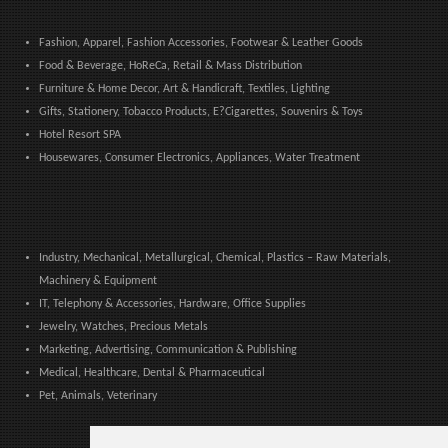
Fashion, Apparel, Fashion Accessories, Footwear & Leather Goods
Food & Beverage, HoReCa, Retail & Mass Distribution
Furniture & Home Decor, Art & Handicraft, Textiles, Lighting
Gifts, Stationery, Tobacco Products, E?Cigarettes, Souvenirs & Toys
Hotel Resort SPA
Housewares, Consumer Electronics, Appliances, Water Treatment
Industry, Mechanical, Metallurgical, Chemical, Plastics – Raw Materials,
Machinery & Equipment
IT, Telephony & Accessories, Hardware, Office Supplies
Jewelry, Watches, Precious Metals
Marketing, Advertising, Communication & Publishing
Medical, Healthcare, Dental & Pharmaceutical
Pet, Animals, Veterinary